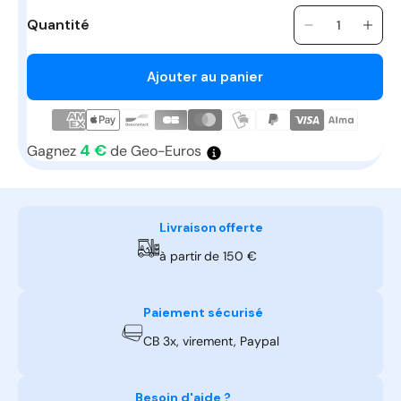
Quantité
Quantité
Réduire
Aug
la
la
quantité
quan
Ajouter au panier
de
de
Module
Mod
Wi-
Wi-
Fi
Fi
4 €
Gagnez
de Geo-Euros
PWFMDD20
PWF
Livraison offerte
à partir de 150 €
Paiement sécurisé
CB 3x, virement, Paypal
Besoin d'aide ?