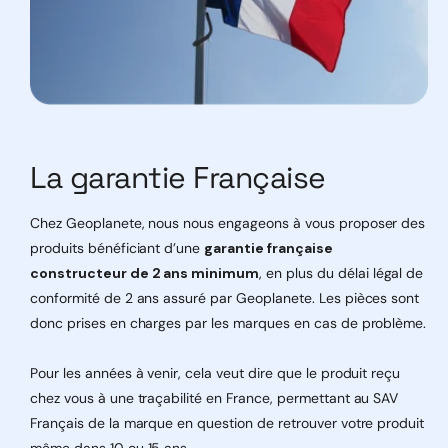
Muraux Artcool Gallery uniquement en Multi-Split
(MAO9R.NF1, MA12R.NF1)
Muraux Grande Puissance (USxxF, USxx)
Consoles R32 (UQxxF), Plafonniers R32 (UVxxF)
Cassettes 4 Voies (MTxxR, CTxx, UTxx, CTxxF,
UTxxF)
Gainables (CLxxF, CMxxF, UMxxF)
PAC Air-Eau (Monobloc R32, Monobloc S R32,
La garantie Française
Hydrosplit R32, Hydrosplit Duo ECS R32, Split R32,
Split Duo ECS R32, Split R410A, Haute Température
R410A)
Chez Geoplanete, nous nous engageons à vous proposer des
produits bénéficiant d’une
garantie française
constructeur de 2 ans minimum
, en plus du délai légal de
Soyez maître de votre confort thermique avec le Module
conformité de 2 ans assuré par Geoplanete. Les pièces sont
Wi-Fi PWFMDD202 de LG, une solution intelligente pour
donc prises en charges par les marques en cas de problème.
un chauffage personnalisé où que vous soyez. Simplifiez
votre vie et maximisez votre confort avec la technologie
Pour les années à venir, cela veut dire que le produit reçu
SmartThinQ™ de LG.
chez vous à une traçabilité en France, permettant au SAV
Un
capable d'extension de 10 m
est également
Français de la marque en question de retrouver votre produit
disponible en option
même dans 10 ou 15 ans.