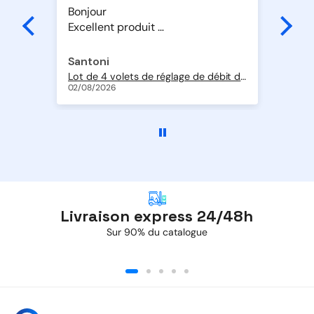
t
Bonjour
Sup
Excellent produit
Livraison rapide
Merci
Santoni
Al
Pompe de relevage Si-10 Univers'L à piston oscillant avec détection intégrée 20 l/h
Lot de 4 volets de réglage de débit d'air en ABS de Ø 200 + 2 volets de Ø 250 mm
Geo
02/08/2026
01/
Livraison express 24/48h
Sur 90% du catalogue