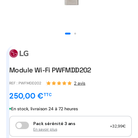
Ouvrir
le
média
1
dans
une
fenêtre
modale
Module Wi-Fi PWFMDD202
2 avis
REF :
PWFMDD202
250,00 €
TTC
Prix
promotionnel
En stock, livraison 24 à 72 heures
Pack sérénité 3 ans
+32,99€
En savoir plus