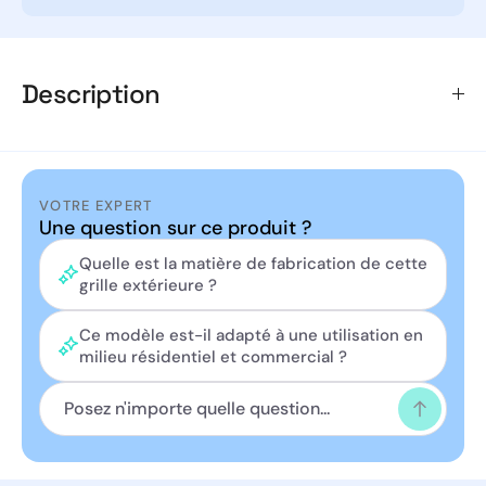
Description
Cette grille extérieure circulaire de diamètre D160 est
conçue pour une ventilation optimale des systèmes
VOTRE EXPERT
d'extraction d'air.
Une question sur ce produit ?
Fabriquée en aluminium, elle assure une robustesse et
Quelle est la matière de fabrication de cette
une durabilité accrues face aux intempéries. Son
grille extérieure ?
design permet un flux d'air efficace tout en
minimise le
bruit
, rendant votre espace confortable.
Ce modèle est-il adapté à une utilisation en
Proposition idéale pour une utilisation résidentielle ou
milieu résidentiel et commercial ?
commerciale.