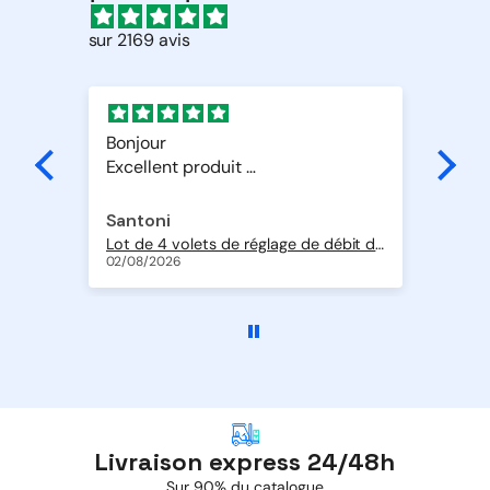
sur 2169 avis
t
Bonjour
Sup
Excellent produit
Livraison rapide
Merci
Santoni
Al
Pompe de relevage Si-10 Univers'L à piston oscillant avec détection intégrée 20 l/h
Lot de 4 volets de réglage de débit d'air en ABS de Ø 200 + 2 volets de Ø 250 mm
Geo
02/08/2026
01/
Livraison express 24/48h
Sur 90% du catalogue