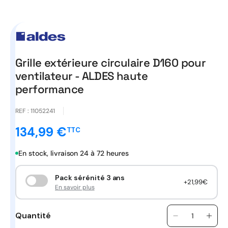
Ouvrir
le
média
1
dans
une
fenêtre
Grille extérieure circulaire D160 pour
modale
ventilateur - ALDES haute
performance
REF :
11052241
134,99 €
TTC
Prix
promotionnel
En stock, livraison 24 à 72 heures
Pack sérénité 3 ans
+21,99€
En savoir plus
Quantité
Quantité
Réduire
Aug