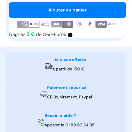
la
la
quantité
quan
Ajouter au panier
de
de
Grille
Grill
extérieure
exté
circulaire
circu
3 €
Gagnez
de Geo-Euros
D160
D16
pour
pour
ventilateur
venti
-
-
Livraison offerte
ALDES
ALD
à partir de 150 €
haute
haut
performance
perf
Paiement sécurisé
CB 3x, virement, Paypal
Besoin d'aide ?
Appelez le
01 89 62 34 35