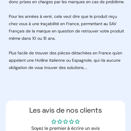
Elle intègre en outre une protection thermique et un
donc prises en charges par les marques en cas de problème.
interrupteur de sécurité, garantissant un
fonctionnement sécurisé en continu.
Pour les années à venir, cela veut dire que le produit reçu
chez vous à une traçabilité en France, permettant au SAV
Quelle est la capacité de relevage de la Mini Blanche
Français de la marque en question de retrouver votre produit
?
même dans 10 ou 15 ans.
Plus facile de trouver des pièces détachées en France qu'en
appelant une Hotline Italienne ou Espagnole, qui n'a aucune
obligation de vous trouver des solutions....
Les avis de nos clients
Soyez le premier à écrire un avis