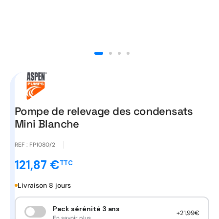
Ouvrir
le
média
1
dans
une
fenêtre
modale
Pompe de relevage des condensats
Mini Blanche
REF :
FP1080/2
121,87 €
TTC
Prix
promotionnel
Livraison 8 jours
Pack sérénité 3 ans
+21,99€
En savoir plus