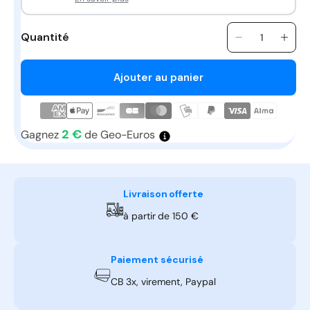
Quantité
Quantité
Réduire
Aug
la
la
quantité
quan
Ajouter au panier
de
de
Pompe
Pom
de
de
relevage
rele
2 €
Gagnez
de Geo-Euros
des
des
condensats
cond
Mini
Mini
Blanche
Blan
Livraison offerte
à partir de 150 €
Paiement sécurisé
CB 3x, virement, Paypal