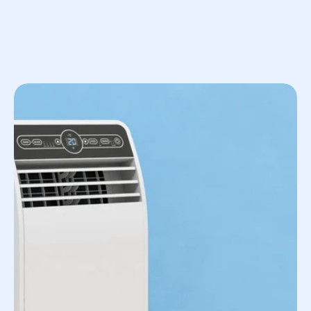
Le raccord constitue le point de jonctio
fluide. Dans une installation de pompe 
Les raccords à compression pour 
Les raccords à sertir, fiables sur 
Les raccords filetés, utilisés pou
Exemples de produits Geopl
Bouchon laiton mâle 292G
(#292
Disconnecteur hydraulique CA 
toute pollution croisée.