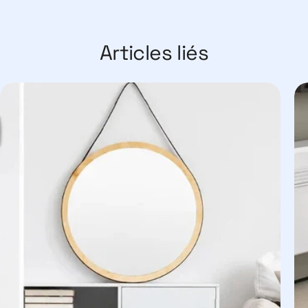
n entre deux canalisations. Il assure l’étanchéité du circuit, 
à chaleur, on trouve couramment :
Articles liés
tubes cuivre ou multicouche, simples à monter et sans soudu
le long terme et privilégiés par les professionnels.
r des liaisons démontables, par exemple sur un circulateur ou un
anete
G15) : ce bouchon fileté permet d’obturer un point de test ou
295 – 1/2”
(#71136) : ce raccord garantit la séparation des ci