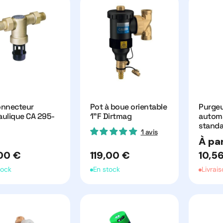
onnecteur
Pot à boue orientable
Purgeu
aulique CA 295-
1"F Dirtmag
autom
standa
1 avis
Prix
À par
habitu
Prix
00 €
119,00 €
10,5
uel
habituel
tock
En stock
Livrais