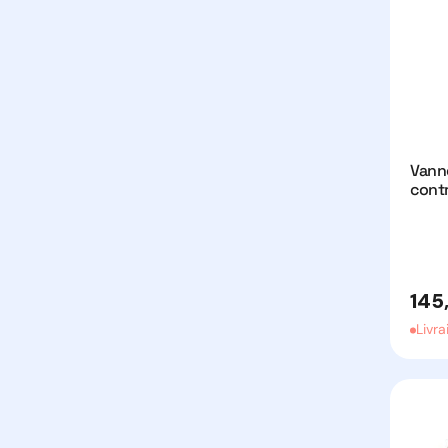
Vann
contr
Prix
145
habit
Livra