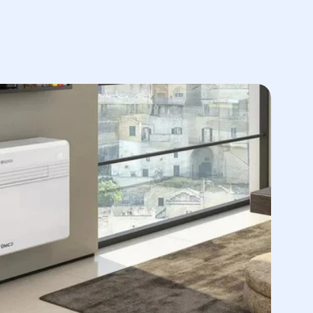
en limitant au maximum toute fuite de
re.
 filtre.
 un départ non utilisé.
rcuits primaire et secondaire, évitant