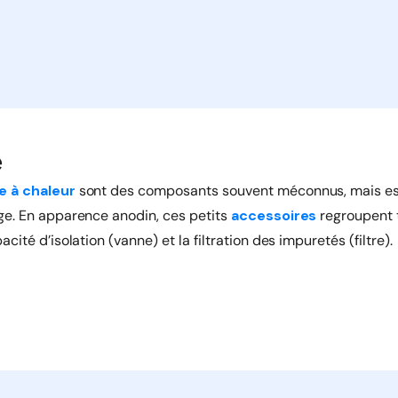
e
 à chaleur
sont des composants souvent méconnus, mais ess
ge. En apparence anodin, ces petits
accessoires
regroupent t
ité d’isolation (vanne) et la filtration des impuretés (filtre).
on de l’étanchéité