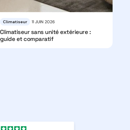
Climatiseur
11 JUIN 2026
 gros réseaux, en adéquation avec le
Climatiseur sans unité extérieure :
guide et comparatif
côtiers.
 du circuit. Elle est indispensable