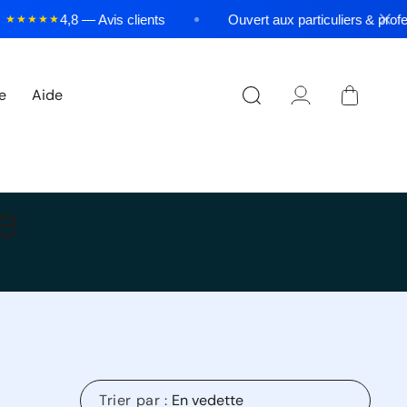
4,8 — Avis clients
Ouvert aux particuliers & professi
★★★★
Panier
re
Aide
Connexion
e
Trier par :