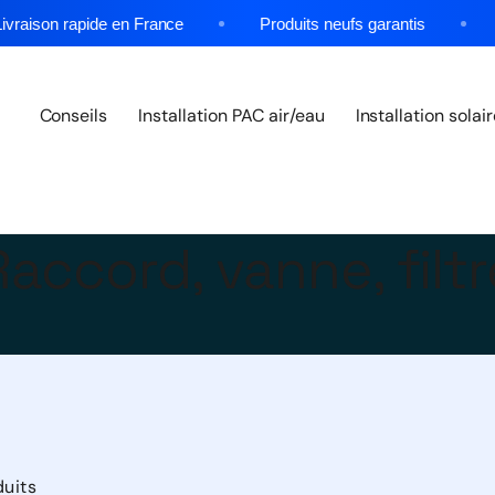
ison rapide en France
Produits neufs garantis
★
Conseils
Installation PAC air/eau
Installation solai
Raccord, vanne, filtr
duits