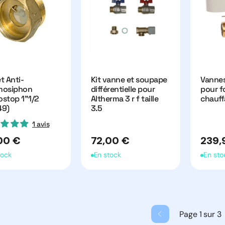
t Anti-
Kit vanne et soupape
Vannes
mosiphon
différentielle pour
pour 
ostop 1"1/2
Altherma 3 r f taille
chauff
49)
3.5
1 avis
Prix
Prix
00 €
72,00 €
239,
uel
habituel
habitu
tock
En stock
En sto
Page 1 sur 3