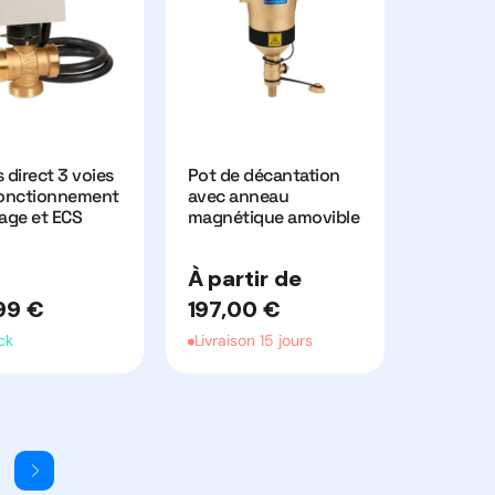
 direct 3 voies
Pot de décantation
fonctionnement
avec anneau
age et ECS
magnétique amovible
Prix
À partir de
habituel
99 €
197,00 €
el
ck
Livraison 15 jours