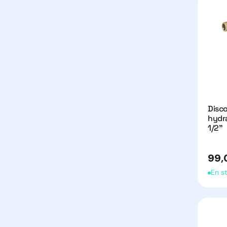
Disc
hydr
1/2"
Prix
99,
habit
En s