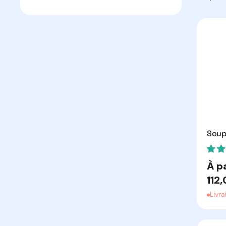
Soup
Prix
À pa
habit
112
Livra