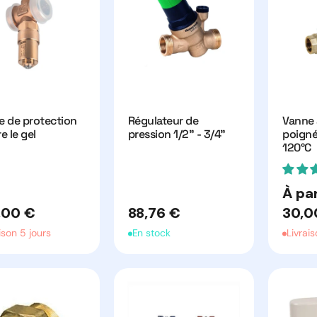
e de protection
Régulateur de
Vanne 
e le gel
pression 1/2" - 3/4"
poigné
120°C
Prix
À par
habitu
Prix
,00 €
88,76 €
30,0
uel
habituel
ison 5 jours
En stock
Livrais