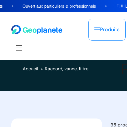
et
passer
Ouvert aux particuliers & professionnels
🇫🇷 Livra
au
contenu
Produits
Accueil
Raccord, vanne, filtre
35 pro