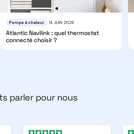
ccord
Pompe à chaleur
14 JUIN 2026
 12 mm pour un petit module intérieur, jusqu’à 42 mm pour les
Atlantic Navilink : quel thermostat
 1,5 m³/h par kW restitué).
connecté choisir ?
 rapide, sertissage professionnel ou filetage démontable.
 pour la majorité des usages, inox 316L en milieu agressif ou 
et régulation du circuit
ts parler pour nous
anne ?
 partiellement le passage du fluide, sans vidanger l’ensemble