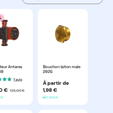
%
ateur Antares
Bouchon laiton male
68
292G
1 avis
Prix
À partir de
habituel
Prix
0 €
1,98 €
125,00 €
ionnel
habituel
ck
En stock