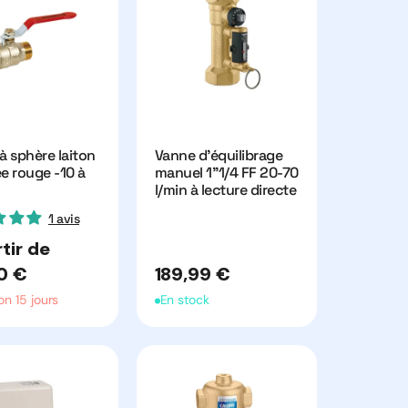
à sphère laiton
Vanne d'équilibrage
e rouge -10 à
manuel 1''1/4 FF 20-70
l/min à lecture directe
1 avis
tir de
el
Prix
0 €
189,99 €
habituel
on 15 jours
En stock