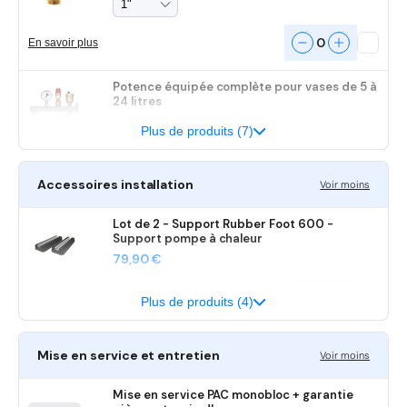
0
En savoir plus
Potence équipée complète pour vases de 5 à
24 litres
Prix
99,00 €
Plus de produits (7)
habituel
0
En savoir plus
Accessoires installation
Voir moins
Vase d'expansion fermé à membrane - 18
litres
Lot de 2 - Support Rubber Foot 600 -
Support pompe à chaleur
Prix
78,98 €
Prix
79,90 €
habituel
habituel
0
En savoir plus
0
En savoir plus
Plus de produits (4)
Filtre à tamis 202
Support mural 700 x 750 mm / 300 kg
Prix
26,40 €
Mise en service et entretien
Voir moins
Prix
79,00 €
habituel
habituel
Mise en service PAC monobloc + garantie
0
En savoir plus