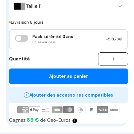
Taille 11
Livraison 8 jours
Pack sérénité 3 ans
+518,73€
En savoir plus
Quantité
Quantité
Réduire
Aug
la
la
quantité
quan
Ajouter au panier
de
de
Altherma
Alth
3
3
Ajouter des accessoires compatibles
M
M
-
-
Taille
Taill
11
11
83 €
Gagnez
de Geo-Euros
-
-
Réversible
Réve