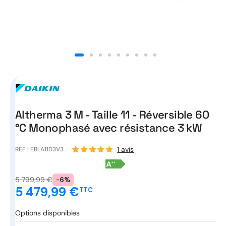
Ouvrir
le
média
1
dans
une
fenêtre
modale
Altherma 3 M - Taille 11 - Réversible 60
°C Monophasé avec résistance 3 kW
1 avis
REF :
EBLA11D3V3
Prix
5 799,99 €
-6%
habituel
5 479,99 €
TTC
Prix
promotionnel
Options disponibles