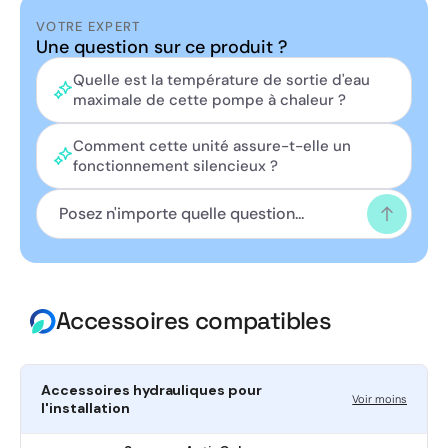
Découvrez la
pompe à chaleur Daikin Altherma 3 M
Taille 11
, la solution idéale pour les projets de
VOTRE EXPERT
construction neuve ou de rénovation. Conçue pour offrir
Une question sur ce produit ?
une performance exceptionnelle et une efficacité
Quelle est la température de sortie d'eau
énergétique optimale, cette unité monobloc réversible
maximale de cette pompe à chaleur ?
assure un chauffage et un rafraîchissement de haute
qualité tout au long de l'année.
Comment cette unité assure-t-elle un
Pour en savoir plus sur la gamme monobloc de chez
fonctionnement silencieux ?
Daikin, consultez notre
guide Daikin
: un aperçu clair
des modèles, de leurs avantages et des conseils pour
bien choisir.
Accessoires compatibles
Accessoires hydrauliques pour
Voir moins
l'installation