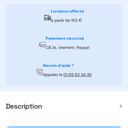
60
60
°C
°C
Livraison offerte
Monophasé
Mon
à partir de 150 €
avec
avec
résistance
rési
3
3
Paiement sécurisé
kW
kW
CB 3x, virement, Paypal
Besoin d'aide ?
Appelez le
01 89 62 34 35
Description