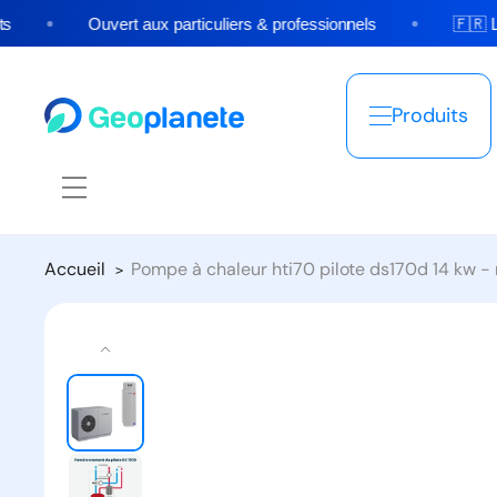
et
passer
Ouvert aux particuliers & professionnels
🇫🇷 Livr
au
contenu
Produits
Accueil
Pompe à chaleur hti70 pilote ds170d 14 kw 
Passer aux
informations
produits