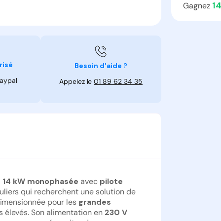
1
Gagnez
risé
Besoin d'aide ?
Paypal
Appelez le
01 89 62 34 35
0 14 kW monophasée
avec
pilote
uliers qui recherchent une solution de
 dimensionnée pour les
grandes
 élevés. Son alimentation en
230 V