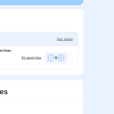
Voir moins
air/eau
0
En savoir plus
ues