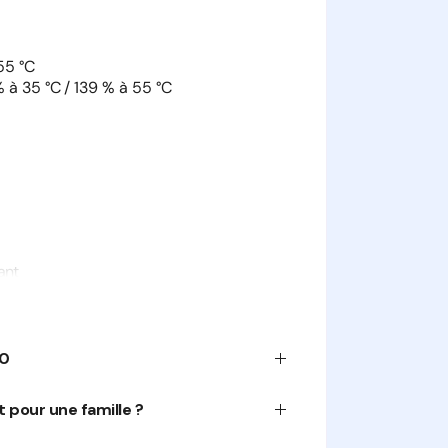
55 °C
 à 35 °C / 139 % à 55 °C
ant
s logements équipés d’un réseau
ation haut de gamme.
70
t pour une famille ?