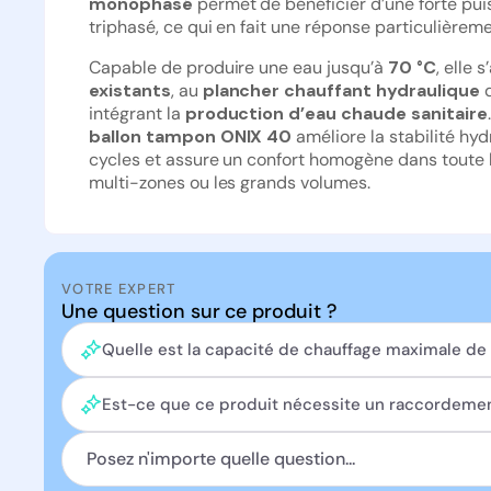
monophasé
permet de bénéficier d’une forte pu
triphasé, ce qui en fait une réponse particulièrem
Capable de produire une eau jusqu’à
70 °C
, elle 
existants
, au
plancher chauffant hydraulique
q
intégrant la
production d’eau chaude sanitaire
ballon tampon ONIX 40
améliore la stabilité hyd
cycles et assure un confort homogène dans toute l
multi-zones ou les grands volumes.
VOTRE EXPERT
Une question sur ce produit ?
Quelle est la capacité de chauffage maximale de
Est-ce que ce produit nécessite un raccordement 