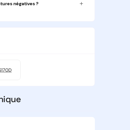
tures négatives ?
server les radiateurs en place, tout en
s basse température.
nt adaptée aux maisons ayant de forts
DS170D
nique
e excellente capacité de chauffe