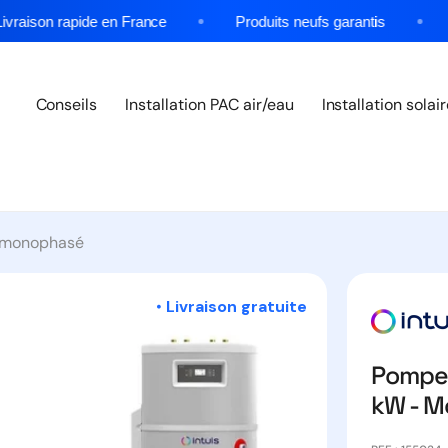
aison rapide en France
Produits neufs garantis
★
Conseils
Installation PAC air/eau
Installation solai
- monophasé
•
Livraison gratuite
Pompe 
kW - 