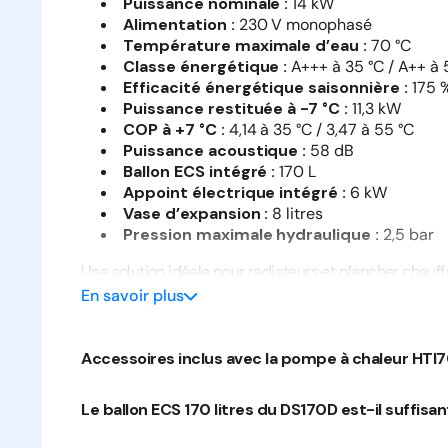
Puissance nominale :
14 kW
Alimentation :
230 V monophasé
Température maximale d’eau :
70 °C
Classe énergétique :
A+++ à 35 °C / A++ à 
Efficacité énergétique saisonnière :
175 %
Puissance restituée à -7 °C :
11,3 kW
COP à +7 °C :
4,14 à 35 °C / 3,47 à 55 °C
Puissance acoustique :
58 dB
Ballon ECS intégré :
170 L
Appoint électrique intégré :
6 kW
Vase d’expansion :
8 litres
Pression maximale hydraulique :
2,5 bar
Une solution idéale pour radiateurs et plancher chauff
En savoir plus
La
HTi70 14 kW monophasée
est idéale pour le
hydraulique existant ou pour les projets de rénov
Accessoires inclus avec la pompe à chaleur HTI
Elle alimente efficacement :
radiateurs fonte ou acier
Le ballon ECS 170 litres du DS170D est-il suffisan
plancher chauffant hydraulique
installations mixtes