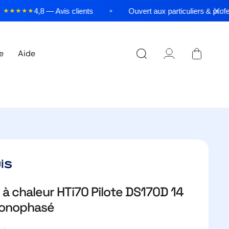
4,8 — Avis clients
Ouvert aux particuliers & professi
★★★★
Panier
re
Aide
Connexion
à chaleur HTi70 Pilote DS170D 14
Monophasé