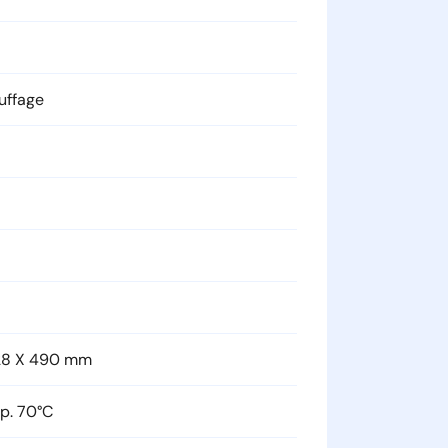
res
, parfaitement dimensionné pour
uffage
ée
028 X 490 mm
p. 70°C