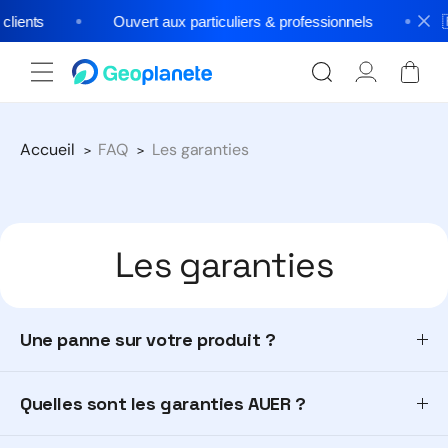
et
passer
clients
Ouvert aux particuliers & professionnels

au
contenu
Connexion
Panier
Accueil
FAQ
Les garanties
Les garanties
Une panne sur votre produit ?
Quelles sont les garanties AUER ?