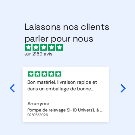
Laissons nos clients
parler pour nous
sur 2169 avis
son rapide et
Bonjour
 de bonne
Excellent produit
Livraison rapide
Merci
Santoni
Pompe de relevage Si-10 Univers'L à piston oscillant avec détection intégrée 20 l/h
Lot de 4 volets de réglage de débit d'air en ABS de Ø 200 + 2 volets de Ø 250 mm
02/08/2026