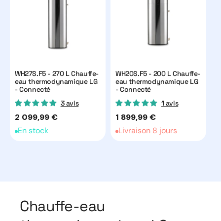
WH27S.F5 - 270 L Chauffe-
WH20S.F5 - 200 L Chauffe-
eau thermodynamique LG
eau thermodynamique LG
- Connecté
- Connecté
3 avis
1 avis
Prix
2 099,99 €
Prix
1 899,99 €
habituel
habituel
En stock
Livraison 8 jours
Chauffe-eau