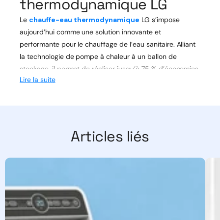
thermodynamique LG
Le
chauffe-eau thermodynamique
LG s’impose
aujourd’hui comme une solution innovante et
performante pour le chauffage de l’eau sanitaire. Alliant
la technologie de pompe à chaleur à un ballon de
stockage, il permet de réaliser jusqu’à 75 % d’économies
Lire la suite
d’énergie par rapport à un chauffe-eau électrique
classique. Destiné aux foyers soucieux de réduire leur
facture énergétique et leur impact environnemental, ce
système séduit par sa facilité d’installation et son retour
sur investissement rapide.
Articles liés
Qu’est-ce qu’un chauffe-eau
thermodynamique LG ?
Le chauffe-eau thermodynamique
LG
est un