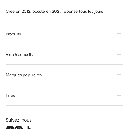
LG est leur rendement énergétique : un COP moyen de
3,8 à 4,2 sur l’année se traduit par des factures réduites
Créé en 2012, boosté en 2021, repensé tous les jours
de l’ordre de 60 à 75 %. À titre d’exemple, un foyer
consommant 3 000 kWh d’eau chaude par an peut voir
sa consommation électrique chuter de 2 200 kWh à
Produits
moins de 600 kWh. En termes d’installation, le montage
ne nécessite pas de raccordement au réseau de
chauffage central ni de permis de construire,
Aide & conseils
contrairement aux systèmes géothermiques. La mise en
place prend généralement moins d’une journée pour un
professionnel certifié RGE, avec un volume de ballon
Marques populaires
standard de 200 L à 300 L selon vos besoins. Les
modèles LG sont réputés pour leur faible niveau sonore
(entre 30 et 45 dB à 1 m), ce qui permet de les installer
Infos
près des pièces de vie sans gêner le confort acoustique.
De plus, la marque propose une garantie extensible
jusqu’à 10 ans pour le compresseur et 5 ans pour le
Suivez-nous
ballon, gage de fiabilité et de sérénité pour l’utilisateur.