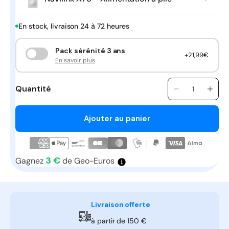
En stock, livraison 24 à 72 heures
Pack sérénité 3 ans
+21,99€
En savoir plus
Quantité
Quantité
Réduire
Aug
la
la
quantité
quan
Ajouter au panier
de
de
Commande
Com
d&#39;ambi
d&#3
Navilink
Navi
3 €
Gagnez
de Geo-Euros
A78
A78
-
-
Piles
Pile
Livraison offerte
à partir de 150 €