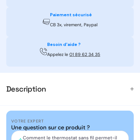
Paiement sécurisé
CB 3x, virement, Paypal
Besoin d'aide ?
Appelez le
01 89 62 34 35
Description
Le
Navilink A78
est un
thermostat d’ambiance radio
sans fil
, conçu pour offrir un
pilotage précis et
VOTRE EXPERT
intuitif
des
pompes à chaleur Atlantic
.
Une question sur ce produit ?
Comment le thermostat sans fil permet-il
Attention, cette télécommande ne fonctionne