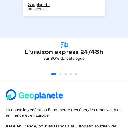
Lot de 4 volets de réglage de débit d'air en ABS de Ø 200 + 2 volets de Ø 250 mm
Geoplanete
01/08/2026
01/
Livraison express 24/48h
Sur 90% du catalogue
La nouvelle génération Ecommerce des énergies renouvelables
en France et en Europe
Basé en France
, pour les Français et Européen soucieux de