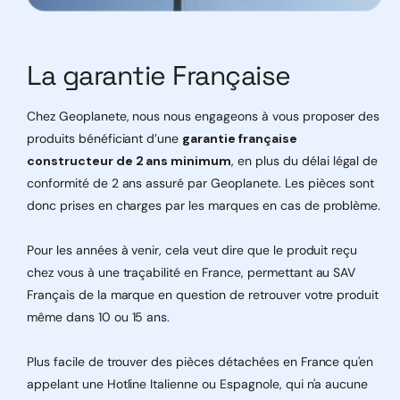
pilotage ergonomique et accessible
Accès à l’ensemble des paramètres utilisateur
La garantie Française
Pourquoi choisir le Navilink A78 ?
Quelle est la différence entre le Navilink A75 et le
Chez Geoplanete, nous nous engageons à vous proposer des
A78 ?
produits bénéficiant d’une
garantie française
constructeur de 2 ans minimum
, en plus du délai légal de
Le Navilink A78 nécessite-t-il une installation
conformité de 2 ans assuré par Geoplanete. Les pièces sont
électrique ?
donc prises en charges par les marques en cas de problème.
Pour les années à venir, cela veut dire que le produit reçu
chez vous à une traçabilité en France, permettant au SAV
Français de la marque en question de retrouver votre produit
même dans 10 ou 15 ans.
Plus facile de trouver des pièces détachées en France qu'en
appelant une Hotline Italienne ou Espagnole, qui n'a aucune