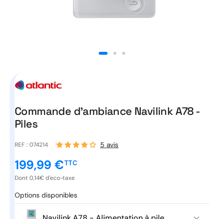
Ouvrir
le
média
1
dans
une
fenêtre
modale
Commande d'ambiance Navilink A78 -
Piles
5 avis
REF :
074214
199,99 €
TTC
Prix
promotionnel
Dont 0,14€ d'eco-taxe
Options disponibles
Navilink A78 - Alimentation à pile