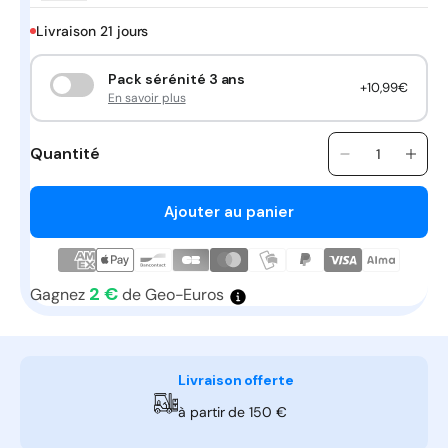
Livraison 21 jours
Pack sérénité 3 ans
+10,99€
En savoir plus
Quantité
Quantité
Réduire
Aug
la
la
quantité
quan
Ajouter au panier
de
de
Gaine
Gain
Ø
Ø
200
200
2 €
Gagnez
de Geo-Euros
mm
mm
souple
soup
isolée
isol
Ep
Ep
Livraison offerte
50
50
à partir de 150 €
mm
mm
-
-