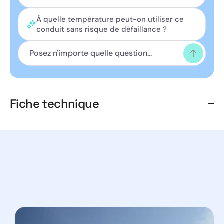
kg/m3, housse extérieure en polyester métallisé 45 µm,
température d'utilisation de -30°C à +120 °C, pression
À quelle température peut-on utiliser ce
d'utilisation de 3000 Pa max, vitesse d'air 30 m/s max,
conduit sans risque de défaillance ?
vendu par longueur de 10 m.
Fiche technique
Diamètre
200 mm
Épaisseur
50 mm
Longueur
10 m