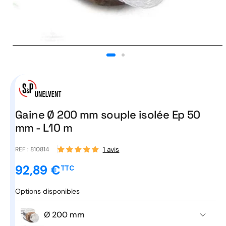
Ouvrir
le
média
1
dans
une
fenêtre
modale
Gaine Ø 200 mm souple isolée Ep 50
mm - L10 m
1 avis
REF :
810814
92,89 €
TTC
Prix
promotionnel
Options disponibles
Ø 200 mm