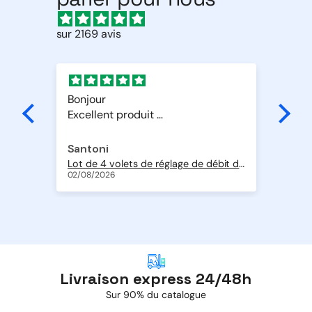
sur 2169 avis
t
Bonjour
Sup
Excellent produit
Livraison rapide
Merci
Santoni
Al
Pompe de relevage Si-10 Univers'L à piston oscillant avec détection intégrée 20 l/h
Lot de 4 volets de réglage de débit d'air en ABS de Ø 200 + 2 volets de Ø 250 mm
Geo
02/08/2026
01/
Livraison express 24/48h
Sur 90% du catalogue