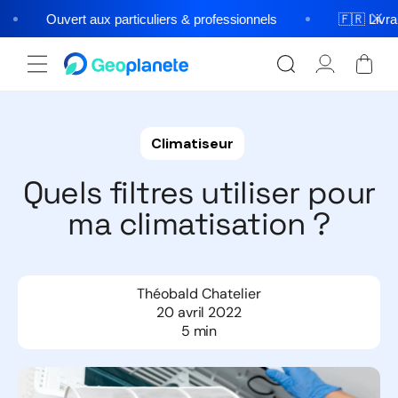
et
passer
Ouvert aux particuliers & professionnels
🇫🇷 Livrais
au
contenu
Connexion
Panier
Climatiseur
Quels filtres utiliser pour
ma climatisation ?
Théobald Chatelier
20 avril 2022
5
min