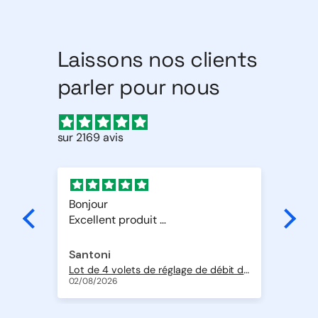
Laissons nos clients
parler pour nous
sur 2169 avis
t
Bonjour
Sup
Excellent produit
Livraison rapide
Merci
Santoni
Al
Pompe de relevage Si-10 Univers'L à piston oscillant avec détection intégrée 20 l/h
Lot de 4 volets de réglage de débit d'air en ABS de Ø 200 + 2 volets de Ø 250 mm
Geo
02/08/2026
01/